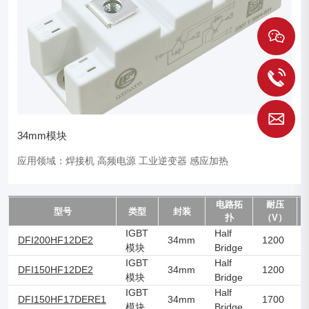
1
S
34mm模块
应用领域：焊接机 高频电源 工业逆变器 感应加热
电路拓
耐压
型号
类型
封装
扑
（V）
IGBT
Half
DFI200HF12DE2
34mm
1200
模块
Bridge
IGBT
Half
DFI150HF12DE2
34mm
1200
模块
Bridge
IGBT
Half
DFI150HF17DERE1
34mm
1700
模块
Bridge