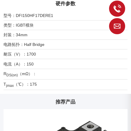
硬件参数
1
型号：DFI150HF17DERE1
类型：IGBT模块
S
封装：34mm
电路拓扑：Half Bridge
耐压（V）：1700
电流（A）：150
R
（mΩ）：
DS(on)
T
（℃）：175
jmax
推荐产品