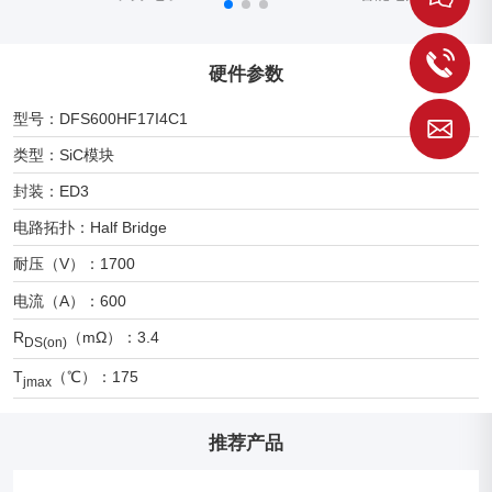
1
硬件参数
型号：DFS600HF17I4C1
S
类型：SiC模块
封装：ED3
电路拓扑：Half Bridge
耐压（V）：1700
电流（A）：600
R
（mΩ）：3.4
DS(on)
T
（℃）：175
jmax
推荐产品