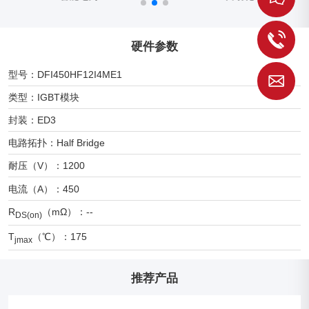
1
硬件参数
型号：DFI450HF12I4ME1
S
类型：IGBT模块
封装：ED3
电路拓扑：Half Bridge
耐压（V）：1200
电流（A）：450
R
（mΩ）：--
DS(on)
T
（℃）：175
jmax
推荐产品