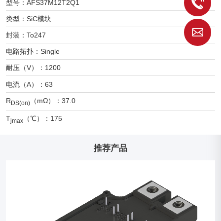
型号：AFS37M12T2Q1
1
类型：SiC模块
S
封装：To247
电路拓扑：Single
耐压（V）：1200
电流（A）：63
R
（mΩ）：37.0
DS(on)
T
（℃）：175
jmax
推荐产品