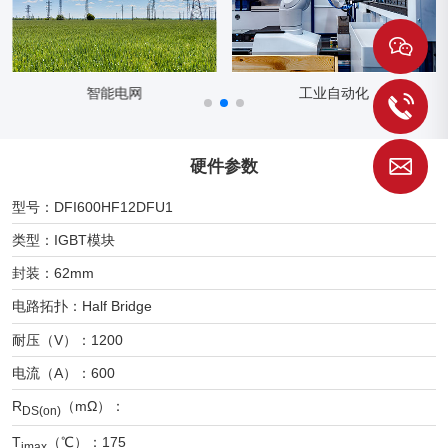
智能电网
工业自动化
1
硬件参数
S
型号：DFI600HF12DFU1
类型：IGBT模块
封装：62mm
电路拓扑：Half Bridge
耐压（V）：1200
电流（A）：600
R
（mΩ）：
DS(on)
T
（℃）：175
jmax