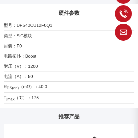
硬件参数
1
型号：DFS40CU12F0Q1
S
类型：SiC模块
封装：F0
电路拓扑：Boost
耐压（V）：1200
电流（A）：50
R
（mΩ）：40.0
DS(on)
T
（℃）：175
jmax
推荐产品