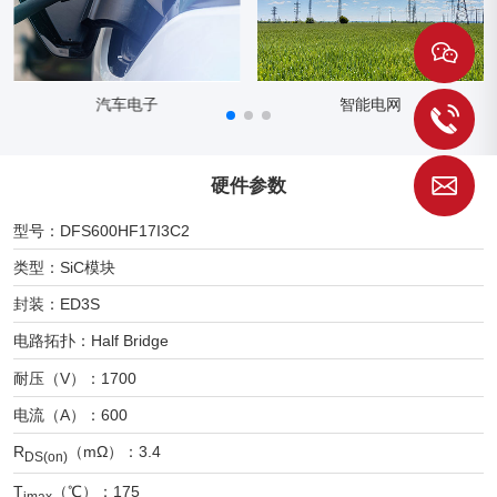
智能电网
工业自动化
1
硬件参数
S
型号：DFS600HF17I3C2
类型：SiC模块
封装：ED3S
电路拓扑：Half Bridge
耐压（V）：1700
电流（A）：600
R
（mΩ）：3.4
DS(on)
T
（℃）：175
jmax