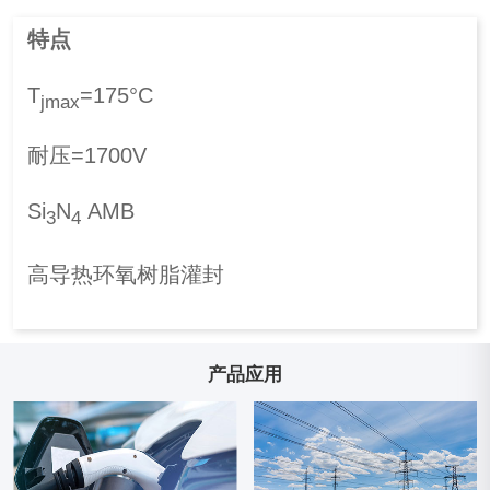
特点
T
=175°C
jmax
耐压=1700V
Si
N
AMB
3
4
高导热环氧树脂灌封
产品应用