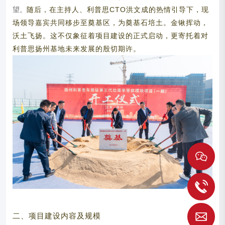
望。
随后，在主持人、利普思CTO洪文成的热情引导下，现
场领导嘉宾共同移步至奠基区，为奠基石培土。金锹挥动，
沃土飞扬。这不仅象征着项目建设的正式启动，更寄托着对
利普思扬州基地未来发展的殷切期许。
1
二、项目建设内容及规模
S