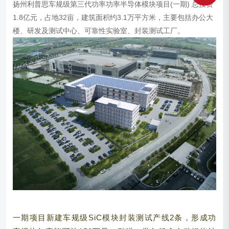
扬州利普思车规级第三代功率功率半导体模块项目(一期) 总投资
1.8亿元，占地32亩，建筑面积约3.1万平方米，主要包括办公大
楼、研发及测试中心、可靠性实验室、封装测试工厂。
一期项目新建车规级SiC模块封装测试产线2条，形成功