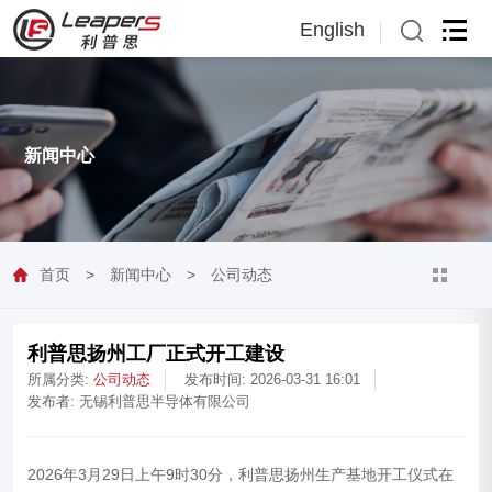
English
English
日本語
新闻中心
首页
>
新闻中心
>
公司动态
利普思扬州工厂正式开工建设
所属分类:
公司动态
发布时间: 2026-03-31 16:01
发布者: 无锡利普思半导体有限公司
2026年3月29日上午9时30分，利普思扬州生产基地开工仪式在